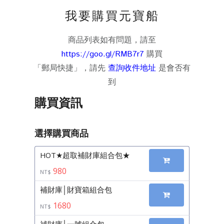
我要購買元寶船
商品列表如有問題，請至
https://goo.gl/RMB7r7
購買
「郵局快捷」，請先
查詢收件地址
是會否有
到
購買資訊
選擇購買商品
HOT★超取補財庫組合包★
980
NT$
補財庫│財寶箱組合包
1680
NT$
補財庫│一號組合包