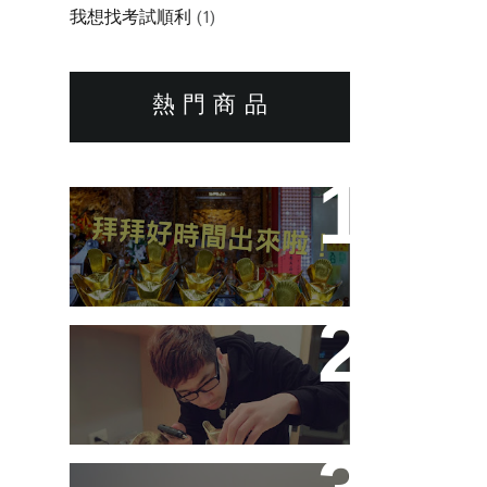
我想找考試順利
(1)
熱 門 商 品
必看！本月拜拜好時間！
元寶船與拜拜問答