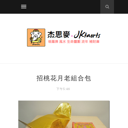
招桃花月老組合包
下午5:46