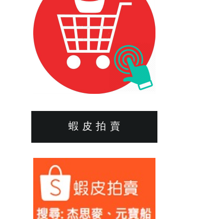
蝦 皮 拍 賣