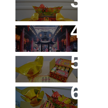
元寶船在這買！
絕世好廟
每周代拜服務
富貴滿盈財神號酬神套裝