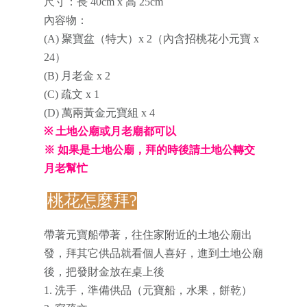
尺寸：長 40cm x 高 25cm
內容物：
(A) 聚寶盆（特大）x 2（內含招桃花小元寶 x
24）
(B) 月老金 x 2
(C) 疏文 x 1
(D) 萬兩黃金元寶組 x 4
※ 土地公廟或月老廟都可以
※ 如果是土地公廟，拜的時後請土地公轉交
月老幫忙
桃花怎麼拜?
帶著元寶船帶著，往住家附近的土地公廟出
發，拜其它供品就看個人喜好，進到土地公廟
後，把發財金放在桌上後
1. 洗手，準備供品（元寶船，水果，餅乾）