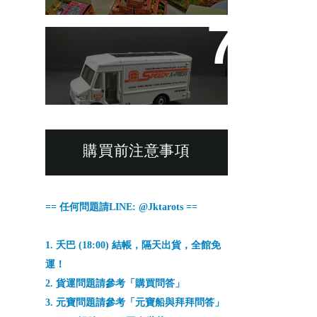
購買問答
購買前注意事項
== 任何問題請LINE: @Jktarots ==
1. 夭巴 (18:00) 結帳，隔天出貨，全館免
運！
2. 貨運問題請參考「
購買問答
」
3. 元寶問題請參考「
元寶船與拜拜問答
」