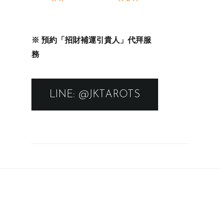
約「招財補運引貴人」代拜服
※ 預
務
LINE: @JKTAROTS